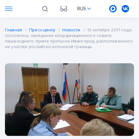
RUS
Главная
/
Пресс-центр
/
Новости
/
13 октября 2017 года
состоялось заседание координационного совета
пешеходного пункта пропуска Ивангород, расположенного
на участке российско-эстонской границы