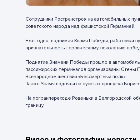
Сотрудники Росгранстроя на автомобильных пун
советского народа над фашистской Германией.
Ежегодно, поднимая Знамя Победы, работники п
признательность героическому поколению побе
Поднятие Знамени Победы прошло в автомобильны
пассажирских терминалов организованы Стены П
Всенародном шествии «Бессмертный полк».
Также Знамя подняли на пунктах пропуска Борис
На погранпереходе Ровеньки в Белгородской об
границу.
Видео и фотографии новости