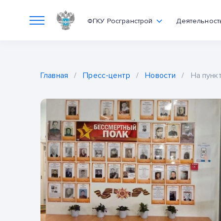
ФГКУ Росгранстрой
Деятельност
Главная
/
Пресс-центр
/
Новости
/
На пунк