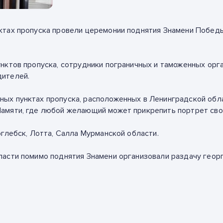
ктах пропуска провели церемонии поднятия Знамени Побе
унктов пропуска, сотрудники пограничных и таможенных ор
дителей.
х пунктах пропуска, расположенных в Ленинградской облас
амяти, где любой желающий может прикрепить портрет свое
оглебск, Лотта, Салла Мурманской области.
ласти помимо поднятия Знамени организовали раздачу гео