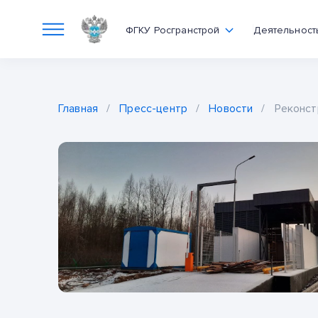
ФГКУ Росгранстрой
Деятельност
Главная
/
Пресс-центр
/
Новости
/
Реконст