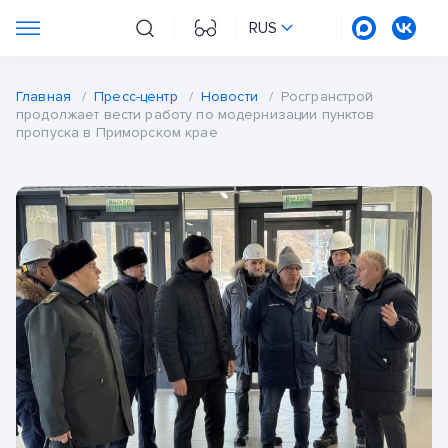
RUS
Главная
/
Пресс-центр
/
Новости
/
Росгранстрой
продолжает вести работу по модернизации пунктов
пропуска в Приморском крае