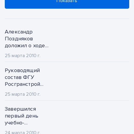
2023
Показать
январь
2022
февраль
2021
Александр
март
Поздняков
2020
доложил о ходе
апрель
строительства
25 марта 2010 г.
2019
пунктов пропуска,
май
задействованных в
Руководящий
2018
Олимпиаде 2014
июнь
состав ФГУ
года.
Росгранстрой
2017
июль
обсудил вопросы
25 марта 2010 г.
эксплуатации
2016
август
автомобильных
Завершился
пунктов пропуска.
2015
первый день
сентябрь
учебно-
2014
методических
октябрь
24 марта 2010 г.