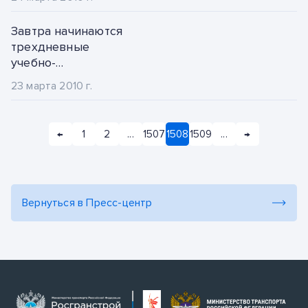
сборов
2013
руководящего
ноябрь
Завтра начинаются
состава филиалов и
трехдневные
2012
центрального
декабрь
учебно-
аппарата ФГУ
методические
2011
Росгранстрой.
23 марта 2010 г.
сборы
руководящего
2010
состава филиалов и
←
1
2
...
1507
1508
1509
...
→
центрального
2009
аппарата ФГУ
Росгранстрой.
Вернуться в Пресс-центр