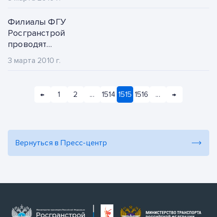
работе
2013
демаркационных
ноябрь
Филиалы ФГУ
групп.
Росгранстрой
2012
декабрь
проводят
детальный анализ
2011
3 марта 2010 г.
имущества и
оборудования
2010
передаваемых
←
1
2
...
1514
1515
1516
...
→
пунктов пропуска.
2009
Вернуться в Пресс-центр