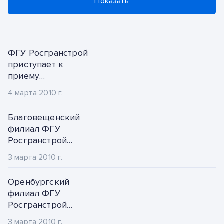
2023
Показать
январь
2022
февраль
2021
ФГУ Росгранстрой
март
приступает к
2020
приему
апрель
имущественных
4 марта 2010 г.
2019
комплексов
май
воздушных,
Благовещенский
2018
железнодорожных
июнь
филиал ФГУ
и морских пунктов
Росгранстрой
2017
пропуска.
июль
обследовал
3 марта 2010 г.
смешанный пункт
2016
август
пропуска
Оренбургский
«Поярково».
2015
филиал ФГУ
сентябрь
Росгранстрой
2014
примет участие в
октябрь
3 марта 2010 г.