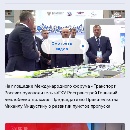
2013
ноябрь
2012
декабрь
2011
Смотреть
2010
видео
2009
На площадке Международного форума «Транспорт
России» руководитель ФГКУ Росгранстрой Геннадий
Безлобенко доложил Председателю Правительства
Михаилу Мишустину о развитии пунктов пропуска