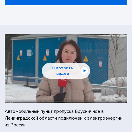
январь
2022
февраль
2021
март
2020
апрель
2019
май
2018
Смотреть
июнь
видео
2017
июль
2016
август
2015
Автомобильный пункт пропуска Брусничное в
сентябрь
Ленинградской области подключен к электроэнергии
2014
из России
октябрь